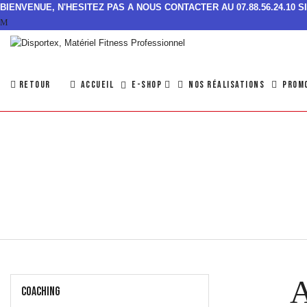
BIENVENUE, N'HESITEZ PAS A NOUS CONTACTER AU 07.88.56.24.10 
RETOUR
ACCUEIL
NOS RÉALISATIONS
PROM
E-SHOP
A
COACHING