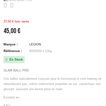


37,50 € hors taxes
45,00 €
Marque :
LEGION
Référence :
B500039-1-12kg
En Stock

SLAM BALL PRO
Ces balles spécialement conçues pour le fonctionnal et core training ne
rebondissent pas, même violemment projetées au sol. caoutchouc non
glissant assurant une bonne prise en main
Existent en :
4 Kg