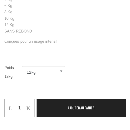
6 Kg
8 Kg
10 Kg
12 Kg
SANS REBOND
Conçues pour un usage intensif.
Poids:
12kg
AJOUTER AU PANIER