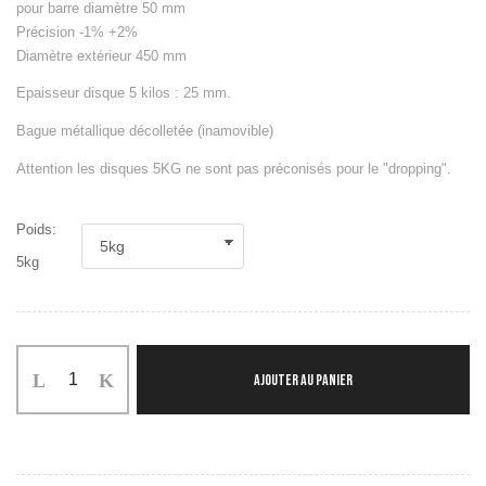
pour barre diamètre 50 mm
Précision -1% +2%
Diamètre extérieur 450 mm
Epaisseur disque 5 kilos : 25 mm.
Bague métallique décolletée (inamovible)
Attention les disques 5KG ne sont pas préconisés pour le "dropping".
Poids:
5kg
AJOUTER AU PANIER