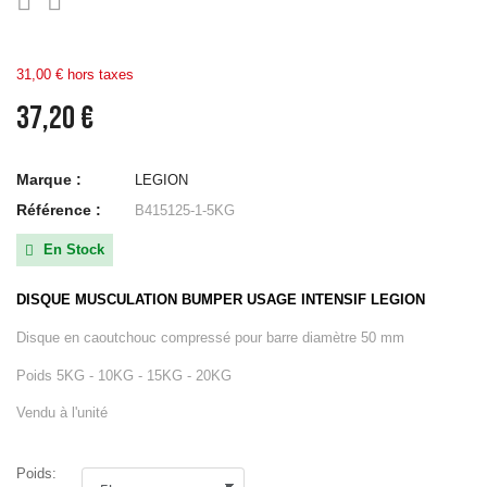


31,00 € hors taxes
37,20 €
Marque :
LEGION
Référence :
B415125-1-5KG
En Stock

DISQUE MUSCULATION BUMPER USAGE INTENSIF LEGION
Disque en caoutchouc compressé pour barre diamètre 50 mm
Poids 5KG - 10KG - 15KG - 20KG
Vendu à l'unité
Poids: